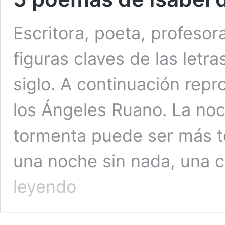
Escritora, poeta, profesor
figuras claves de las letr
siglo. A continuación rep
los Ángeles Ruano. La noc
tormenta puede ser más te
una noche sin nada, una 
5
leyendo
poemas
de
Isabel
de