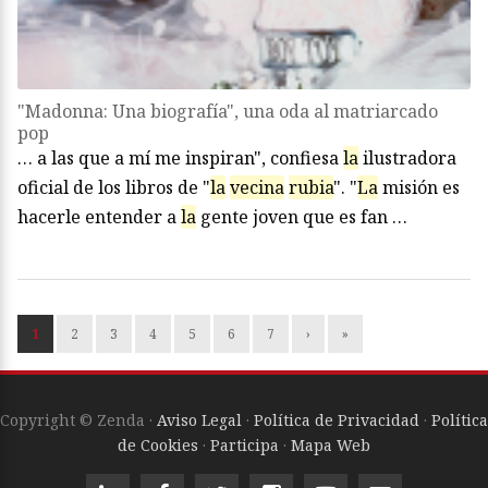
"Madonna: Una biografía", una oda al matriarcado
pop
… a las que a mí me inspiran", confiesa
la
ilustradora
oficial de los libros de "
la
vecina
rubia
". "
La
misión es
hacerle entender a
la
gente joven que es fan …
1
2
3
4
5
6
7
›
»
Copyright © Zenda ·
Aviso Legal
·
Política de Privacidad
·
Política
de Cookies
·
Participa
·
Mapa Web