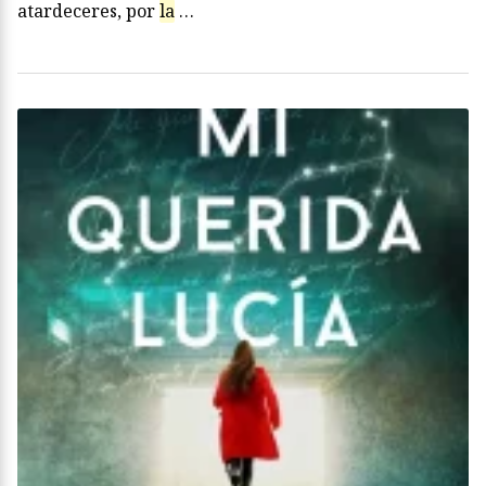
atardeceres, por
la
…