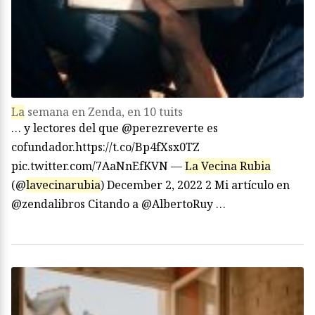
La
semana en Zenda, en 10 tuits
… y lectores del que @perezreverte es
cofundador.https://t.co/Bp4fXsx0TZ
pic.twitter.com/7AaNnEfKVN —
La Vecina Rubia
(@
lavecinarubia
) December 2, 2022 2 Mi artículo en
@zendalibros Citando a @AlbertoRuy …