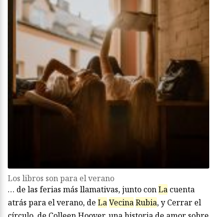
Los libros son para el verano
… de las ferias más llamativas, junto con
La
cuenta
atrás para el verano, de
La
Vecina
Rubia
, y Cerrar el
círculo, de Colleen Hoover, una historia de amor sobre