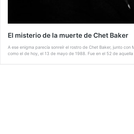
El misterio de la muerte de Chet Baker
A ese enigma parecía sonreír el rostro de Chet Baker, junto con 
como el de hoy, el 13 de mayo de 1988. Fue en el 52 de aquella c