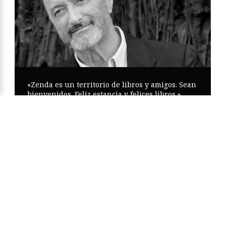
«Zenda es un territorio de libros y amigos. Sean
bienvenidos. Feliz estancia y felices libros.»
Arturo Pérez-Reverte
Copyright © Zenda ·
Aviso Legal
·
Política de Privacidad
·
Política
de Cookies
·
Participa
·
Mapa Web