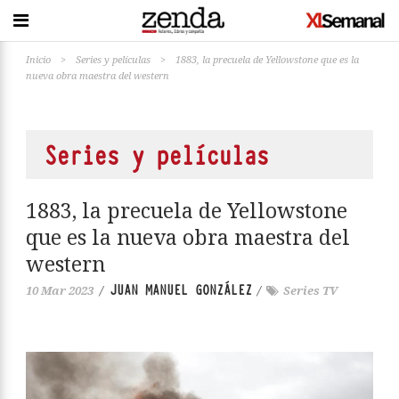
Inicio
>
Series y películas
>
1883, la precuela de Yellowstone que es la
nueva obra maestra del western
Series y películas
1883, la precuela de Yellowstone
que es la nueva obra maestra del
western
JUAN MANUEL GONZÁLEZ
10 Mar 2023
/
/
Series TV