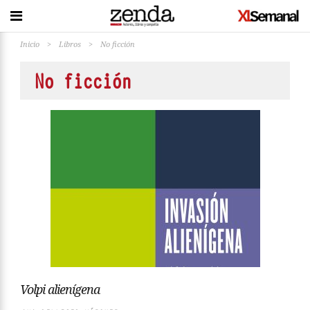
Inicio
>
Libros
>
No ficción
No ficción
Volpi alienígena