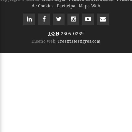
de Cookies
·
Participa
·
Mapa Web
ISSN
2605-0269
Diseño web:
Trestristestigres.com