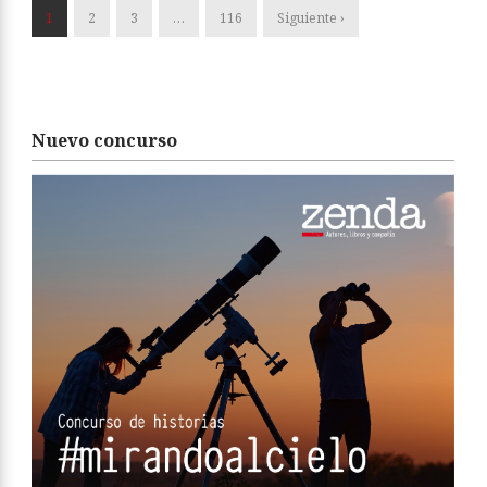
1
2
3
…
116
Siguiente ›
Nuevo concurso