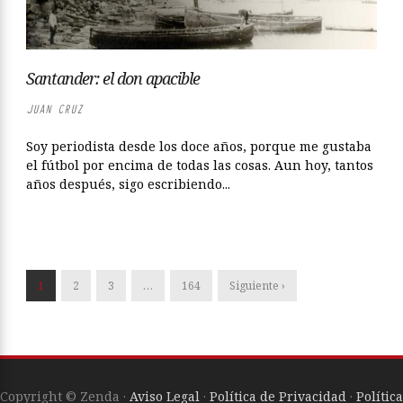
Santander: el don apacible
JUAN CRUZ
Soy periodista desde los doce años, porque me gustaba
el fútbol por encima de todas las cosas. Aun hoy, tantos
años después, sigo escribiendo...
1
2
3
…
164
Siguiente ›
Copyright © Zenda ·
Aviso Legal
·
Política de Privacidad
·
Política