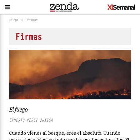
Inicio
>
Firmas
Firmas
El fuego
ERNESTO PÉREZ ZUÑIGA
Cuando vienes al bosque, eres el absoluto. Cuando
peinas los pastos, cuando escalas por los matorrales. El