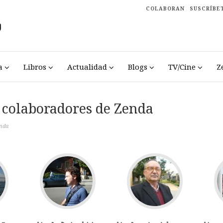
COLABORAN
SUSCRÍBE
a
Libros
Actualidad
Blogs
TV/Cine
Z
y colaboradores de Zenda
enda