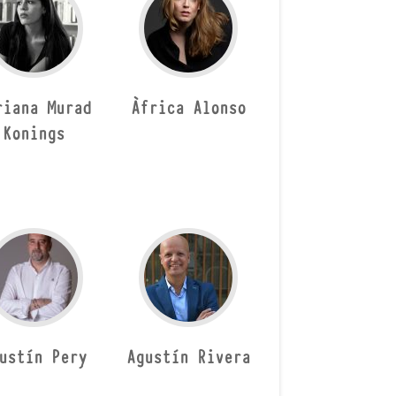
riana Murad
Àfrica Alonso
Konings
ustín Pery
Agustín Rivera