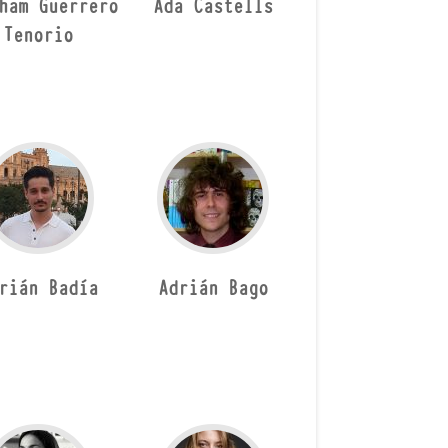
ham Guerrero
Ada Castells
Tenorio
rián Badía
Adrián Bago