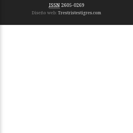
ISSN
2605-0269
Diseño web:
Trestristestigres.com