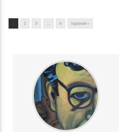
1
2
3
…
6
Siguiente ›