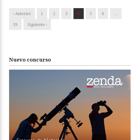
‹ Anterior
1
2
3
4
5
6
…
39
Siguiente ›
Nuevo concurso