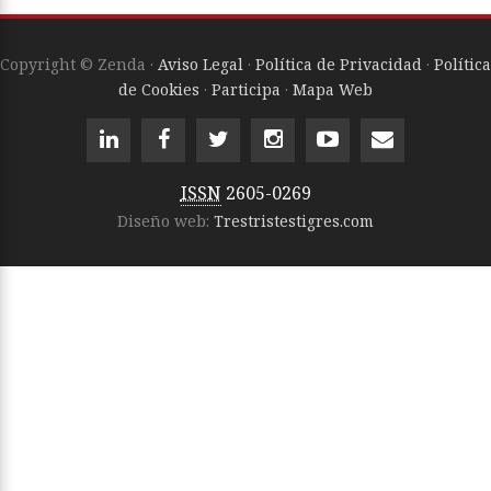
Copyright © Zenda ·
Aviso Legal
·
Política de Privacidad
·
Política
de Cookies
·
Participa
·
Mapa Web
ISSN
2605-0269
Diseño web:
Trestristestigres.com