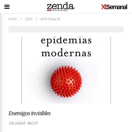
Inicio
>
2020
>
abril
(Page 4)
Enemigos invisibles
SALVADOR MACIP