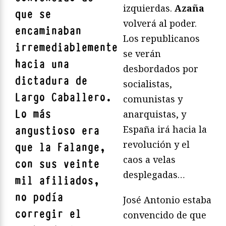
izquierdas.
Azaña
que se
volverá al poder.
encaminaban
Los republicanos
irremediablemente
se verán
hacia una
desbordados por
dictadura de
socialistas,
Largo Caballero.
comunistas y
Lo más
anarquistas, y
España irá hacia la
angustioso era
revolución y el
que la Falange,
caos a velas
con sus veinte
desplegadas…
mil afiliados,
no podía
José Antonio estaba
corregir el
convencido de que