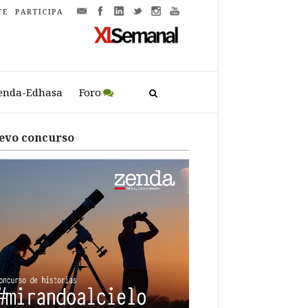
TE
PARTICIPA
enda-Edhasa
Foro
evo concurso