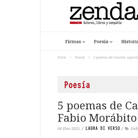
Firmas
Poesía
Histori
Inicio
>
Poesía
>
5 poemas de Canción segunda
Poesía
5 poemas de Ca
Fabio Morábito
LAURA DI VERSO
06 Ene 2025
/
/
Fab