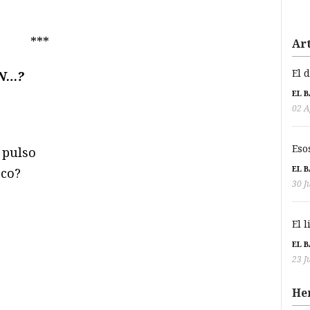
***
Art
El 
EN…?
EL 
02 A
Eso
 pulso
EL 
oco?
30 J
El 
EL 
23 J
He