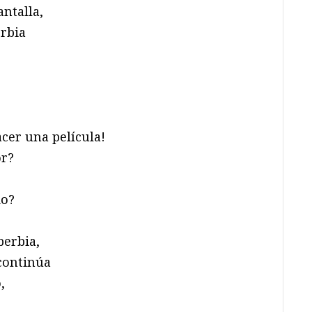
antalla,
erbia
cer una película!
or?
do?
berbia,
 continúa
,