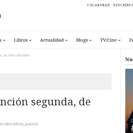
COLABORAN
SUSCRÍBE
a
Libros
Actualidad
Blogs
TV/Cine
Z
, de Fabio Morábito
Nu
nción segunda, de
io Morábito
,
poesía