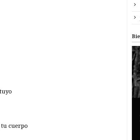
e
Bi
 tuyo
 tu cuerpo