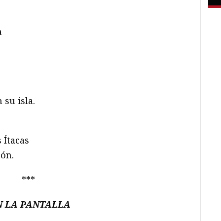
a
 su isla.
s Ítacas
zón.
***
EN LA PANTALLA