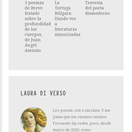
5 poemas
La
Travesía
de Breve
Tortuga
del poeta
tratado
Búlgara:
dismoderno
sobre la
Dando voz
profundidad
a
de los
literaturas
cuerpos,
minorizadas
de Juan
Ángel
Asensio
LAURA DI VERSO
Leo poesía, con o sin rima. Y me
gusta que me cuenten cuentos.
Frecuento las redes, poco, desde
marzo de 2020, como