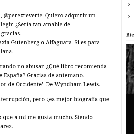
, @perezreverte. Quiero adquirir un
elegir. ¿Sería tan amable de
gracias.
Bi
axia Gutenberg o Alfaguara. Si es para
llana.
ando no abusar. ¿Qué libro recomienda
 de España? Gracias de antemano.
or de Occidente’. De Wyndham Lewis.
o que a mí me gusta mucho. Siendo
arez.