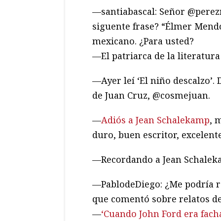
—santiabascal: Señor @perezr
siguente frase? “Élmer Mendo
mexicano. ¿Para usted?
—El patriarca de la literatur
—Ayer leí ‘El niño descalzo’.
de Juan Cruz, @cosmejuan.
—
Adiós a Jean Schalekamp
, 
duro, buen escritor, excelent
—Recordando a Jean Schalek
—PablodeDiego: ¿Me podría rec
que comentó sobre relatos de
—
‘Cuando John Ford era fach