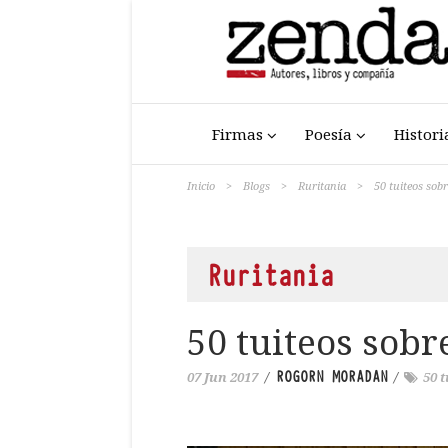
Firmas
Poesía
Histori
Inicio
>
Blogs
>
Ruritania
>
50 tuiteos sobr
Ruritania
50 tuiteos sobre
ROGORN MORADAN
07 Jun 2017
/
/
50 