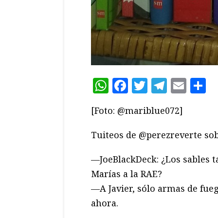
WhatsApp
Facebook
Twitter
Teleg
Ema
C
[Foto: @mariblue072]
Tuiteos de @perezreverte sobr
—JoeBlackDeck: ¿Los sables ta
Marías a la RAE?
—A Javier, sólo armas de fue
ahora.