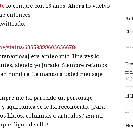
te
lo compré con 16 años. Ahora lo vuelvo
ue entonces:
Art
twitteado.
El 
EL 
che/status/636593886056566784
02 A
tanarrosa] era amigo mío. Una vez lo
Eso
ntes, siendo yo jurado. Siempre reíamos
EL 
buen hombre. Le mando a usted mensaje
30 J
El 
iempre me ha parecido un personaje
EL 
 y aquí nunca se le ha reconocido. ¿Para
23 J
s libros, columnas o artículos? ¡En mi
que digno de ello!
He