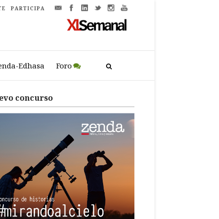
TE
PARTICIPA
enda-Edhasa
Foro
evo concurso