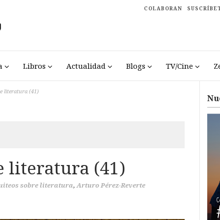
COLABORAN
SUSCRÍBE
a
Libros
Actualidad
Blogs
TV/Cine
Z
e literatura (41)
Nu
 literatura (41)
tuiteos sobre literatura
,
Arturo Pérez-Reverte