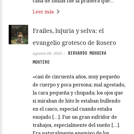
caña de Indias fue la primera que…
Leer más
Frailes, lujuria y selva: el
evangelio grotesco de Rosero
BERNARDO MUNUERA
agosto 06, 2026
/
MONTERO
«casi de cincuenta años, muy pequeño
de cuerpo y poca persona; mal agestado,
la cara pequeña y chupada; los ojos que
si miraban de hito le estaban bullendo
en el casco, especial cuando estaba
enojado […]. Fue un gran sufridor de
trabajos, especialmente del sueño […].
Era naturalmente enemigo de los