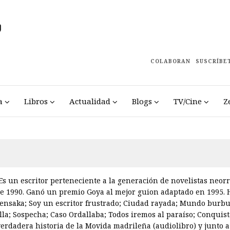
COLABORAN
SUSCRÍBE
a
Libros
Actualidad
Blogs
TV/Cine
Z
Es un escritor perteneciente a la generación de novelistas neor
e 1990. Ganó un premio Goya al mejor guion adaptado en 1995. H
nsaka; Soy un escritor frustrado; Ciudad rayada; Mundo burbuja
lla; Sospecha; Caso Ordallaba; Todos iremos al paraíso; Conquis
 verdadera historia de la Movida madrileña (audiolibro) y junto 