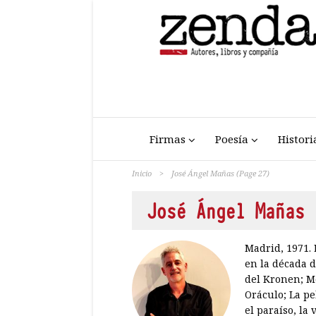
Firmas
Poesía
Histori
Inicio
>
José Ángel Mañas
(Page 27)
José Ángel Mañas
Madrid, 1971. 
en la década d
del Kronen; Me
Oráculo; La pe
el paraíso, la