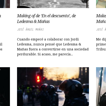
n
Making of de ‘En el descuento’, de
Malas
Ledesma & Mañas
Maña
JOSÉ ÁNGEL MAÑAS
JOSÉ Á
Cuando empecé a colaborar con Jordi
Me di
il
Ledesma, nunca pensé que Ledesma &
prime
os
Mañas fuera a convertirse en una sociedad
Tribun
perdurable. Si acaso, me parecía...