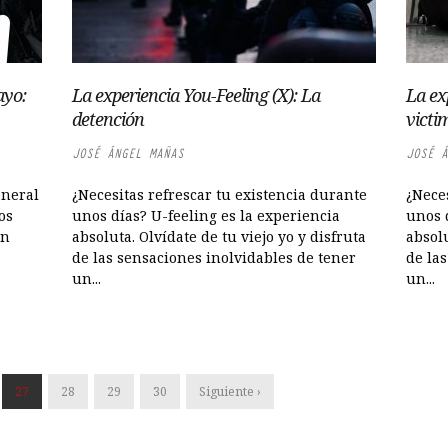
ayo:
La experiencia You-Feeling (X): La
La ex
detención
victi
JOSÉ ÁNGEL MAÑAS
JOSÉ Á
eneral
¿Necesitas refrescar tu existencia durante
¿Neces
os
unos días? U-feeling es la experiencia
unos d
on
absoluta. Olvídate de tu viejo yo y disfruta
absolu
de las sensaciones inolvidables de tener
de la
un...
un...
27
28
29
30
Siguiente ›