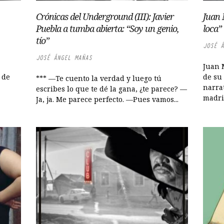
Crónicas del Underground (III): Javier
Juan 
Puebla a tumba abierta: “Soy un genio,
loca”
tío”
JOSÉ Á
JOSÉ ÁNGEL MAÑAS
Juan 
 de
de su
*** —Te cuento la verdad y luego tú
narrat
escribes lo que te dé la gana, ¿te parece? —
madril
Ja, ja. Me parece perfecto. —Pues vamos...