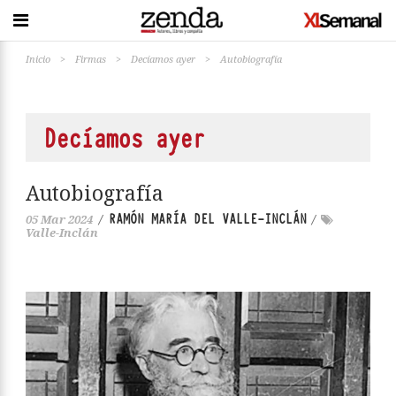
Inicio
>
Firmas
>
Decíamos ayer
>
Autobiografía
Decíamos ayer
Autobiografía
RAMÓN MARÍA DEL VALLE-INCLÁN
05 Mar 2024
/
/
Valle-Inclán