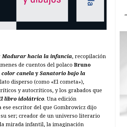
ram
il
ompartir
r
Madurar hacia la infancia
, recopilación
úmenes de cuentos del polaco
Bruno
 color canela
y
Sanatorio bajo la
elato disperso (como «El cometa»),
ríticos y autocríticos, y los grabados que
El libro idolátrico
. Una edición
a ese escritor del que Gombrowicz dijo
 su ser; creador de un universo literario
 la mirada infantil, la imaginación