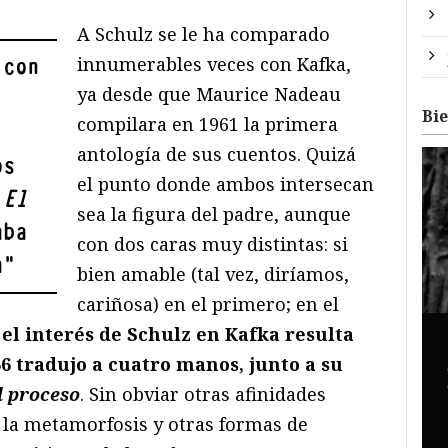
A Schulz se le ha comparado
innumerables veces con Kafka,
 con
ya desde que Maurice Nadeau
Bi
compilara en 1961 la primera
antología de sus cuentos. Quizá
os
el punto donde ambos intersecan
,
El
sea la figura del padre, aunque
aba
con dos caras muy distintas: si
a
"
bien amable (tal vez, diríamos,
cariñosa) en el primero; en el
 el interés de Schulz en Kafka resulta
6 tradujo a cuatro manos, junto a su
l proceso
. Sin obviar otras afinidades
e la metamorfosis y otras formas de