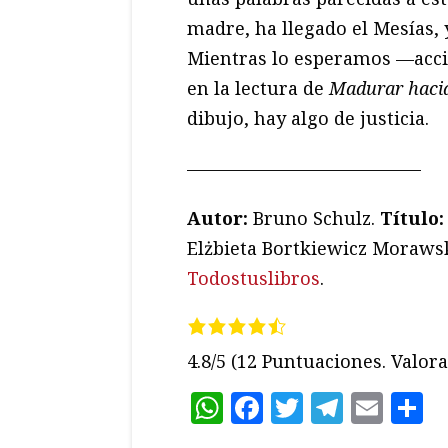
madre, ha llegado el Mesías, 
Mientras lo esperamos —acció
en la lectura de
Madurar hacia
dibujo, hay algo de justicia.
—————————————
Autor:
Bruno Schulz.
Título:
Elżbieta Bortkiewicz Moraws
Todostuslibros
.
4.8/5
(12 Puntuaciones. Valora 
WhatsApp
Facebook
Twitter
Teleg
Ema
C