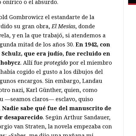
o onírico o el absurdo.
old Gombrowicz el estandarte de la
dido su gran obra,
El Mesías
, donde
ela, y en la que trabajó, si atendemos a
egunda mitad de los años 30.
En 1942, con
 Schulz, que era judío, fue recluido en
ohobycz
. Allí fue
protegido
por el miembro
 había cogido el gusto a los dibujos del
algunos encargos. Sin embargo, Landau
otro nazi, Karl Günther, quien, como
 su —seamos claros— esclavo, quiso
.
Nadie sabe qué fue del manuscrito de
r desaparecido
. Según Arthur Sandauer,
rgio van Straten, la novela empezaba con
tas: «Sabes, me dijo una mañana mi