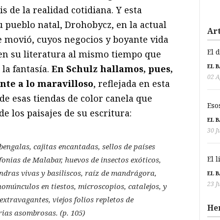
 de la realidad cotidiana. Y esta
u pueblo natal, Drohobycz, en la actual
Art
se movió, cuyos negocios y boyante vida
El 
en su literatura al mismo tiempo que
EL 
la fantasía.
En Schulz hallamos, pues,
02 A
te a lo maravilloso
, reflejada en esta
de esas tiendas de color canela que
Eso
e los paisajes de su escritura:
EL 
30 J
bengalas, cajitas encantadas, sellos de países
El 
fonias de Malabar, huevos de insectos exóticos,
dras vivas y basiliscos, raíz de mandrágora,
EL 
23 J
múnculos en tiestos, microscopios, catalejos, y
extravagantes, viejos folios repletos de
He
rias asombrosas. (p. 105)