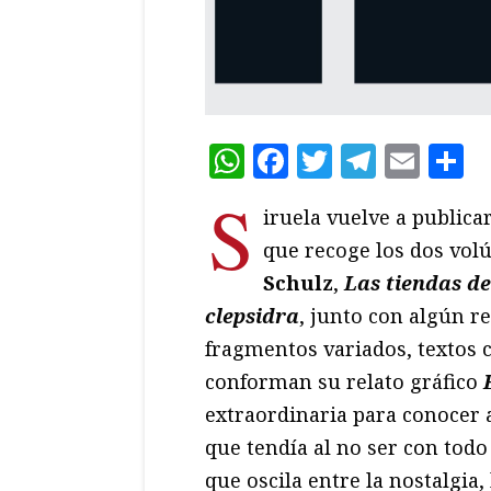
WhatsApp
Facebook
Twitter
Teleg
Ema
C
S
iruela vuelve a publica
que recoge los dos vol
Schulz
,
Las tiendas de
clepsidra
, junto con algún r
fragmentos variados, textos c
conforman su relato gráfico
extraordinaria para conocer 
que tendía al no ser con todo
que oscila entre la nostalgia,