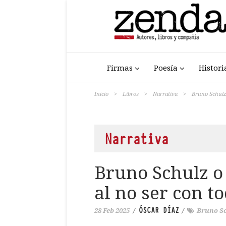
Firmas
Poesía
Histori
Inicio
>
Libros
>
Narrativa
>
Bruno Schulz 
Narrativa
Bruno Schulz o 
al no ser con t
ÓSCAR DÍAZ
28 Feb 2025
/
/
Bruno S