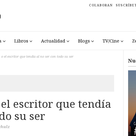
COLABORAN
SUSCRÍBE
a
Libros
Actualidad
Blogs
TV/Cine
Z
o el escritor que tendía al no ser con todo su ser
Nu
el escritor que tendía
odo su ser
chulz