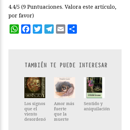
4.4/5
(9 Puntuaciones. Valora este artículo,
por favor)
WhatsApp
Facebook
Twitter
Telegram
Email
Compartir
TAMBIÉN TE PUEDE INTERESAR
Los signos
Amor más
Sentido y
que el
fuerte
aniquilación
viento
que la
desordenó
muerte