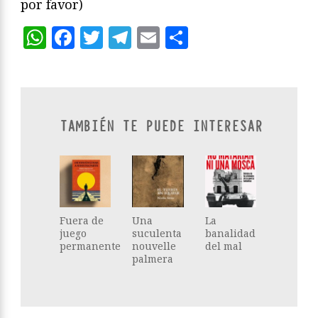
por favor)
WhatsApp
Facebook
Twitter
Telegram
Email
Compartir
TAMBIÉN TE PUEDE INTERESAR
Fuera de
Una
La
juego
suculenta
banalidad
permanente
nouvelle
del mal
palmera