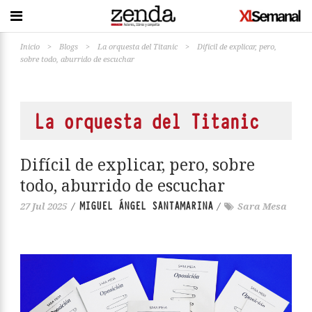
Inicio
>
Blogs
>
La orquesta del Titanic
>
Difícil de explicar, pero,
sobre todo, aburrido de escuchar
La orquesta del Titanic
Difícil de explicar, pero, sobre
todo, aburrido de escuchar
MIGUEL ÁNGEL SANTAMARINA
27 Jul 2025
/
/
Sara Mesa