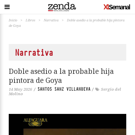
Inicio
>
Libros
>
Narrativa
>
Doble asedio a la probable hija pintora
de Goya
Narrativa
Doble asedio a la probable hija
pintora de Goya
SANTOS SANZ VILLANUEVA
14 May 2026
/
/
Sergio del
Molino