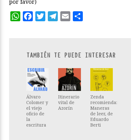
por favor)
WhatsApp
Facebook
Twitter
Telegram
Email
Compartir
TAMBIÉN TE PUEDE INTERESAR
Álvaro
Itinerario
Zenda
Colomer y
vital de
recomienda:
el viejo
Azorín
Maneras
oficio de
de leer, de
la
Eduardo
escritura
Berti