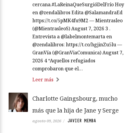
cercana.#LaReinaQueSurgióDelFrío Hoy
en @zendalibros Edita @SalamandraEd
https://t.co/5pMK4fu9M2 — Mientrasleo
(@MientrasleoS) August 7, 2026 3 .
Entrevista a @labelmontemarta en
@zendalibros: https://t.co/hgjinZu5lu —
GranVía (@GranViaComunica) August 7,
2026 4 “Aquellos refugiados
comprobaron que el…
Leer más
Charlotte Gaingsbourg, mucho
más que la hija de Jane y Serge
JAVIER MEMBA
agosto 09, 2026
/