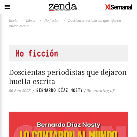
Inicio
>
Libros
>
No ficción
>
Doscientas periodistas que dejaron
huella escrita
No ficción
Doscientas periodistas que dejaron
huella escrita
BERNARDO DÍAZ NOSTY
06 Sep 2025
/
/
making of