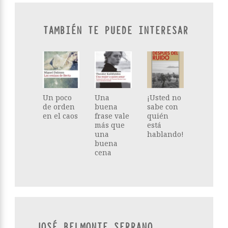
TAMBIÉN TE PUEDE INTERESAR
Un poco
Una
¡Usted no
de orden
buena
sabe con
en el caos
frase vale
quién
más que
está
una
hablando!
buena
cena
JOSÉ BELMONTE SERRANO