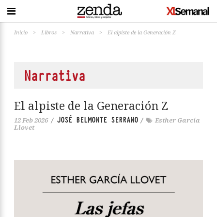
Inicio
>
Libros
>
Narrativa
>
El alpiste de la Generación Z
Narrativa
El alpiste de la Generación Z
JOSÉ BELMONTE SERRANO
12 Feb 2026
/
/
Esther García
Llovet