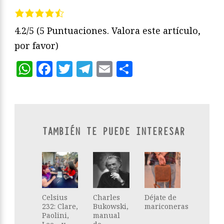
4.2/5
(5 Puntuaciones. Valora este artículo,
por favor)
WhatsApp
Facebook
Twitter
Telegram
Email
Compartir
TAMBIÉN TE PUEDE INTERESAR
Celsius
Charles
Déjate de
232: Clare,
Bukowski,
mariconeras
Paolini,
manual