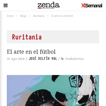
Inicio
>
Blogs
>
Ruritania
>
El arte en el fútbol
Ruritania
El arte en el fútbol
JOSÉ DELFÍN VAL
31 Ago 2024
/
/
Futbolerías