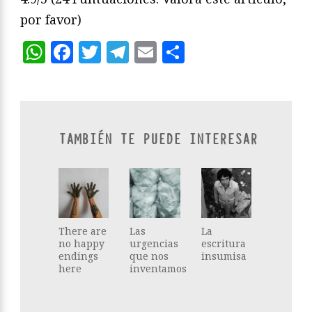
por favor)
WhatsApp
Facebook
Twitter
Telegram
Email
Compartir
TAMBIÉN TE PUEDE INTERESAR
There are
Las
La
no happy
urgencias
escritura
endings
que nos
insumisa
here
inventamos