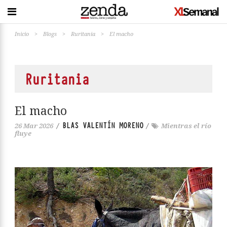
Inicio
>
Blogs
>
Ruritania
>
El macho
Ruritania
El macho
BLAS VALENTÍN MORENO
26 Mar 2026
/
/
Mientras el río
fluye