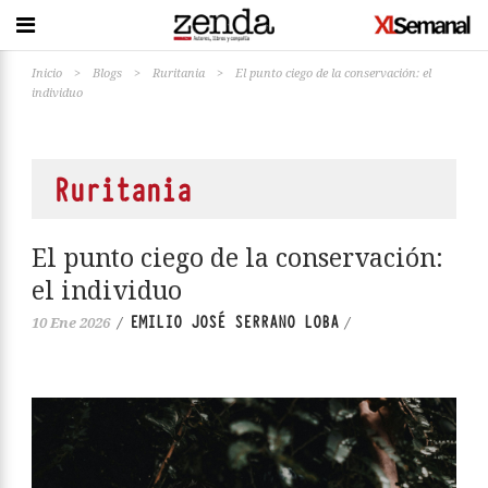
Inicio
>
Blogs
>
Ruritania
>
El punto ciego de la conservación: el
individuo
Ruritania
El punto ciego de la conservación:
el individuo
EMILIO JOSÉ SERRANO LOBA
10 Ene 2026
/
/