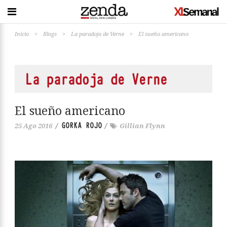
Inicio
>
Blogs
>
La paradoja de Verne
>
El sueño americano
La paradoja de Verne
El sueño americano
GORKA ROJO
25 Ago 2016
/
/
Gillian Flynn