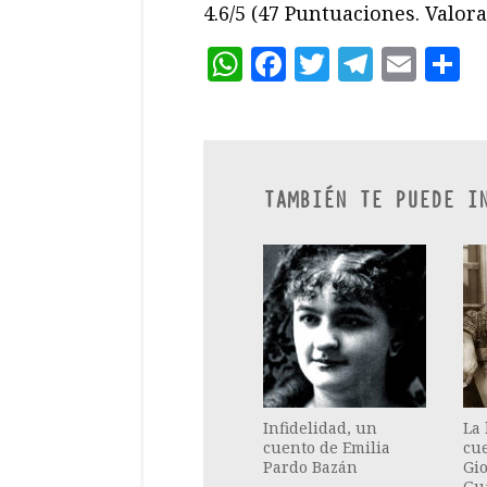
4.6/5
(47 Puntuaciones. Valora 
WhatsApp
Facebook
Twitter
Teleg
Ema
C
TAMBIÉN TE PUEDE I
Infidelidad, un
La 
cuento de Emilia
cu
Pardo Bazán
Gi
Gu