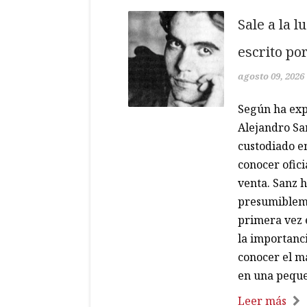
Sale a la l
escrito po
agosto 09, 2026
Según ha expl
Alejandro San
custodiado en
conocer ofici
venta. Sanz h
presumibleme
primera vez 
la importanci
conocer el ma
en una peque
Leer más