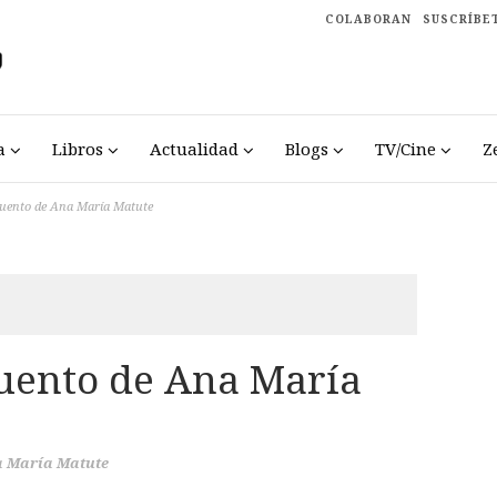
COLABORAN
SUSCRÍBE
a
Libros
Actualidad
Blogs
TV/Cine
Z
 cuento de Ana María Matute
cuento de Ana María
 María Matute