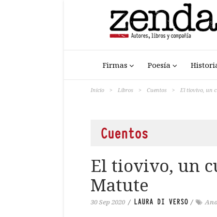
Firmas
Poesía
Histori
Inicio
>
Libros
>
Cuentos
>
El tiovivo, un
Cuentos
El tiovivo, un 
Matute
LAURA DI VERSO
30 Sep 2020
/
/
Ana