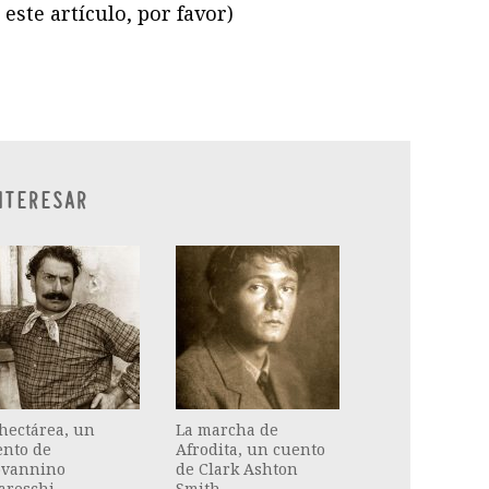
este artículo, por favor)
ram
il
ompartir
NTERESAR
hectárea, un
La marcha de
ento de
Afrodita, un cuento
ovannino
de Clark Ashton
areschi
Smith