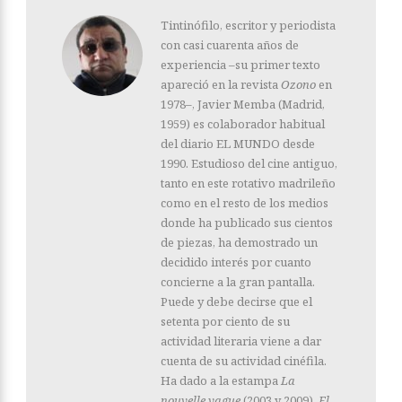
Tintinófilo, escritor y periodista
con casi cuarenta años de
experiencia –su primer texto
apareció en la revista
Ozono
en
1978–, Javier Memba (Madrid,
1959) es colaborador habitual
del diario EL MUNDO desde
1990. Estudioso del cine antiguo,
tanto en este rotativo madrileño
como en el resto de los medios
donde ha publicado sus cientos
de piezas, ha demostrado un
decidido interés por cuanto
concierne a la gran pantalla.
Puede y debe decirse que el
setenta por ciento de su
actividad literaria viene a dar
cuenta de su actividad cinéfila.
Ha dado a la estampa
La
nouvelle vague
(2003 y 2009),
El