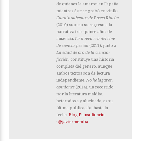
de quienes le amaron en España
mientras éste se grabó en vinilo.
Cuanto sabemos de Bosco Rincón
(2010) supuso su regreso a la
narrativa tras quince años de
ausencia.
La nueva era del cine
de ciencia-ficción
(2011), junto a
La edad de oro de la ciencia-
ficción,
constituye una historia
completa del género, aunque
ambos textos son de lectura
independiente.
No halagaron
opiniones
(2014), un recorrido
por la literatura maldita,
heterodoxa y alucinada, es su
última publicación hasta la
fecha.
Blog El insolidario
·
@javiermemba