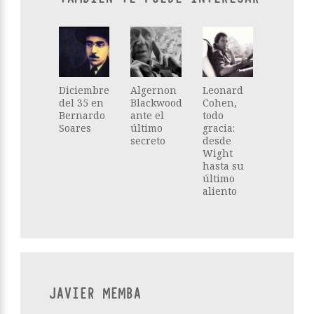
Diciembre
Algernon
Leonard
del 35 en
Blackwood
Cohen,
Bernardo
ante el
todo
Soares
último
gracia:
secreto
desde
Wight
hasta su
último
aliento
JAVIER MEMBA