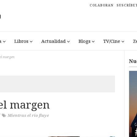
COLABORAN
SUSCRÍBE
a
Libros
Actualidad
Blogs
TV/Cine
Z
 el margen
Nu
 el margen
/
Mientras el río fluye