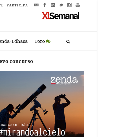
TE
PARTICIPA
enda-Edhasa
Foro
evo concurso