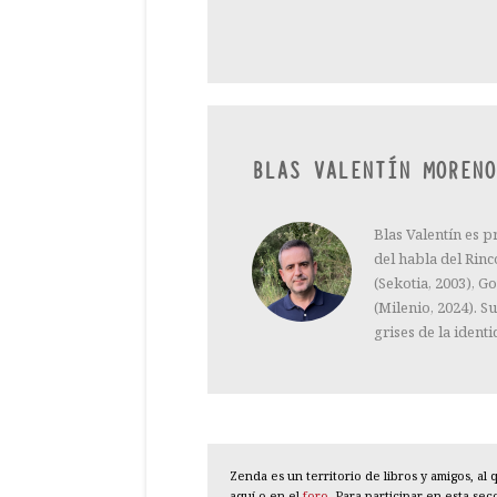
BLAS VALENTÍN MORENO
Blas Valentín es p
del habla del Rin
(Sekotia, 2003), G
(Milenio, 2024). Su
grises de la identi
Zenda es un territorio de libros y amigos, a
aquí o en el
foro
. Para participar en esta se