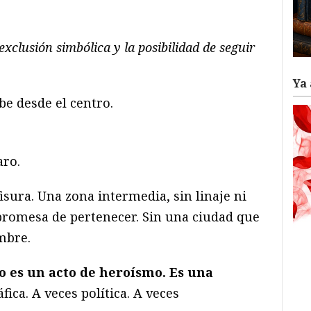
ram
il
ompartir
xclusión simbólica y la posibilidad de seguir
Ya 
be desde el centro.
aro.
sura. Una zona intermedia, sin linaje ni
a promesa de pertenecer. Sin una ciudad que
mbre.
o es un acto de heroísmo. Es una
áfica. A veces política. A veces