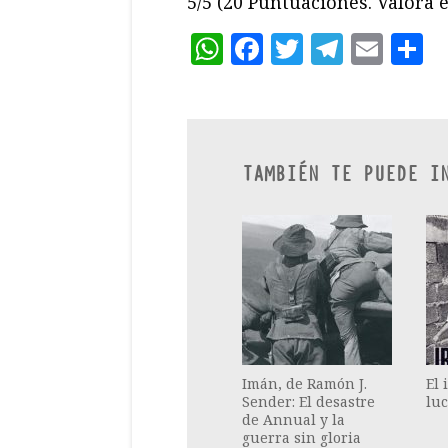
5/5
(20 Puntuaciones. Valora e
WhatsApp
Facebook
Twitter
Teleg
Ema
C
TAMBIÉN TE PUEDE I
Imán, de Ramón J.
El 
Sender: El desastre
luc
de Annual y la
guerra sin gloria