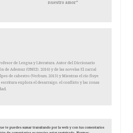
nuestro amor”
rofesor de Lengua y Literatura. Autor del Diccionario
cón de Ademuz (UNED, 2016) y de las novelas El zarzal
olpes de cabestro (Verbum, 2013) y Mientras el río fluye
 escritura explora el desarraigo, el conflicto y las zonas
dad.
l que te puedes sumar transitando por la web y con tus comentarios
cción de comentarios es preciso estar registrado. Normas: