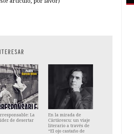
ste artículo, por favor)
ram
il
ompartir
NTERESAR
irresponsable: La
En la mirada de
idez de desertar
Cărtărescu: un viaje
literario a través de
“El ojo castaño de