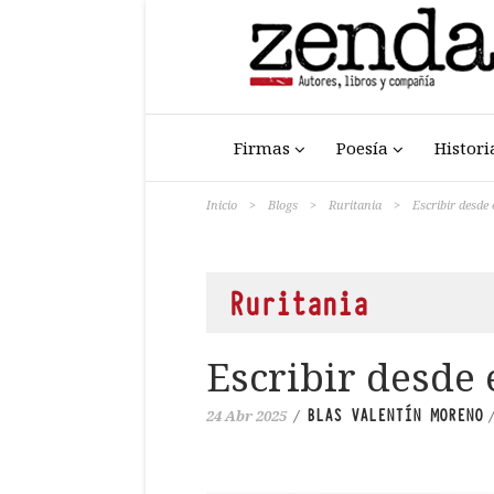
Firmas
Poesía
Histori
Inicio
>
Blogs
>
Ruritania
>
Escribir desde
Ruritania
Escribir desde
BLAS VALENTÍN MORENO
24 Abr 2025
/