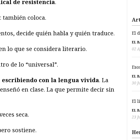
ical de resistencia
.
: también coloca.
Art
ntos, decide quién habla y quién traduce.
El 
EL 
n lo que se considera literario.
02 A
ltro de lo “universal”.
Eso
EL 
 escribiendo con la lengua vivida
. La
30 J
 enseñó en clase. La que permite decir sin
El 
EL 
veces seca.
23 J
ero sostiene.
He