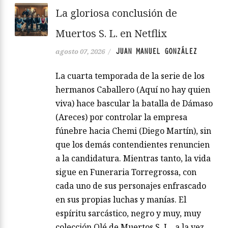
La gloriosa conclusión de
Muertos S. L. en Netflix
JUAN MANUEL GONZÁLEZ
agosto 07, 2026
/
La cuarta temporada de la serie de los
hermanos Caballero (Aquí no hay quien
viva) hace bascular la batalla de Dámaso
(Areces) por controlar la empresa
fúnebre hacia Chemi (Diego Martín), sin
que los demás contendientes renuncien
a la candidatura. Mientras tanto, la vida
sigue en Funeraria Torregrossa, con
cada uno de sus personajes enfrascado
en sus propias luchas y manías. El
espíritu sarcástico, negro y muy, muy
colección Olé de Muertos S. L., a la vez