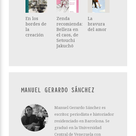
En los
Zenda
La
bordes de
recomienda:
bravura
la
Belleza en
del amor
creación
el caos, de
Setouchi
Jakuchō
MANUEL GERARDO SÁNCHEZ
Manuel Gerardo Sánchez es
escritor, periodista e historiador
residenciado en Barcelona. Se
graduó en la Universidad
Central de Venezuela con