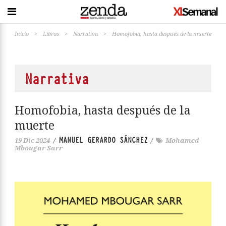
Inicio
>
Libros
>
Narrativa
>
Homofobia, hasta después de la muerte
Narrativa
Homofobia, hasta después de la
muerte
MANUEL GERARDO SÁNCHEZ
19 Dic 2024
/
/
Mohamed
Mbougar Sarr