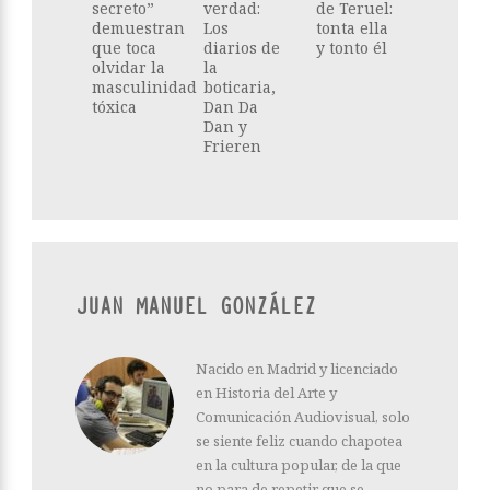
secreto”
verdad:
de Teruel:
demuestran
Los
tonta ella
que toca
diarios de
y tonto él
olvidar la
la
masculinidad
boticaria,
tóxica
Dan Da
Dan y
Frieren
JUAN MANUEL GONZÁLEZ
Nacido en Madrid y licenciado
en Historia del Arte y
Comunicación Audiovisual, solo
se siente feliz cuando chapotea
en la cultura popular, de la que
no para de repetir que se