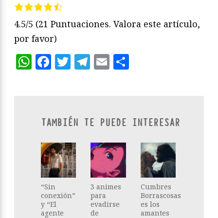
4.5/5
(21 Puntuaciones. Valora este artículo,
por favor)
WhatsApp
Facebook
Twitter
Telegram
Email
Compartir
TAMBIÉN TE PUEDE INTERESAR
“Sin
3 animes
Cumbres
conexión”
para
Borrascosas
y “El
evadirse
es los
agente
de
amantes