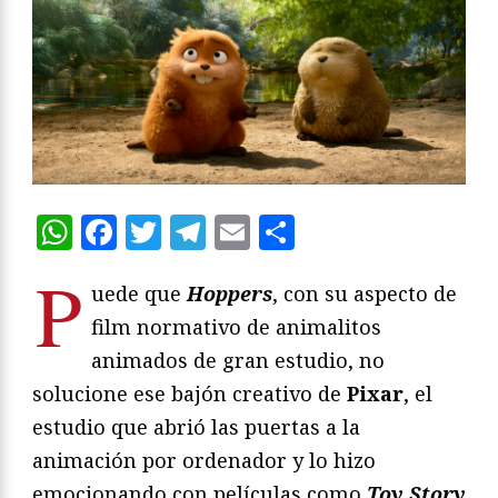
WhatsApp
Facebook
Twitter
Telegram
Email
Compartir
P
uede que
Hoppers
, con su aspecto de
film normativo de animalitos
animados de gran estudio, no
solucione ese bajón creativo de
Pixar
, el
estudio que abrió las puertas a la
animación por ordenador y lo hizo
emocionando con películas como
Toy Story