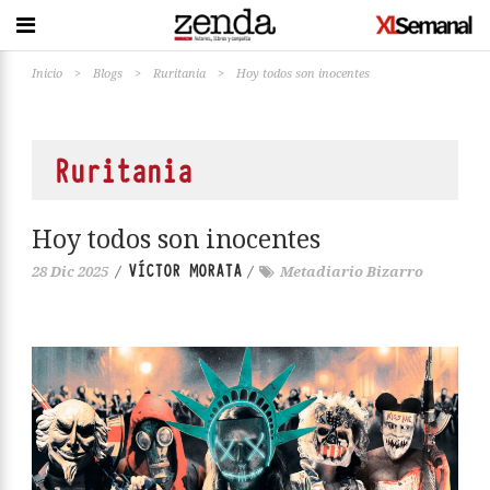
Inicio
>
Blogs
>
Ruritania
>
Hoy todos son inocentes
Ruritania
Hoy todos son inocentes
VÍCTOR MORATA
28 Dic 2025
/
/
Metadiario Bizarro