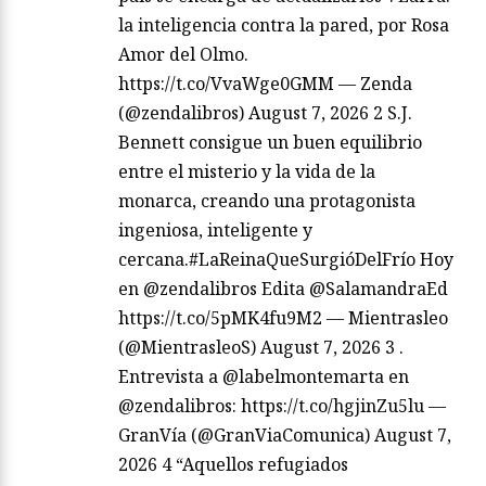
la inteligencia contra la pared, por Rosa
Amor del Olmo.
https://t.co/VvaWge0GMM — Zenda
(@zendalibros) August 7, 2026 2 S.J.
Bennett consigue un buen equilibrio
entre el misterio y la vida de la
monarca, creando una protagonista
ingeniosa, inteligente y
cercana.#LaReinaQueSurgióDelFrío Hoy
en @zendalibros Edita @SalamandraEd
https://t.co/5pMK4fu9M2 — Mientrasleo
(@MientrasleoS) August 7, 2026 3 .
Entrevista a @labelmontemarta en
@zendalibros: https://t.co/hgjinZu5lu —
GranVía (@GranViaComunica) August 7,
2026 4 “Aquellos refugiados