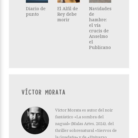
Diario de
El Alfil de
Navidades
punto
Rey debe
de
morir
hambre:
el vía
crucis de
Anselmo
el
Publicano
VÍCTOR MORATA
Víctor Morata es autor del noir
fantástico «La sombra del
nagual» (Malas Artes, 2024), del
thriller sobrenatural «Siervos de
la Guadaña» y de «Universo