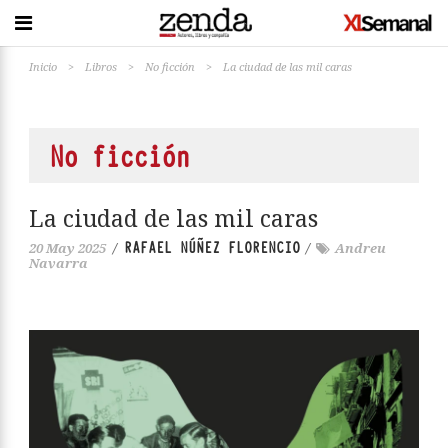
Inicio
>
Libros
>
No ficción
>
La ciudad de las mil caras
No ficción
La ciudad de las mil caras
RAFAEL NÚÑEZ FLORENCIO
20 May 2025
/
/
Andreu
Navarra