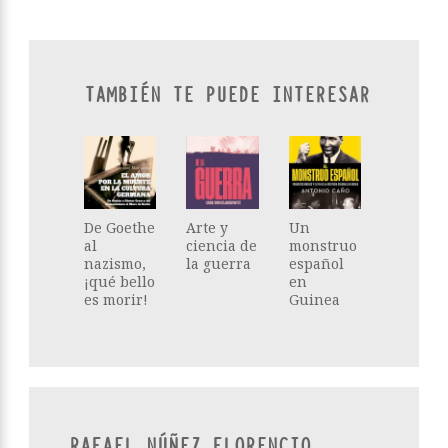
TAMBIÉN TE PUEDE INTERESAR
De Goethe
Arte y
Un
al
ciencia de
monstruo
nazismo,
la guerra
español
¡qué bello
en
es morir!
Guinea
RAFAEL NÚÑEZ FLORENCIO