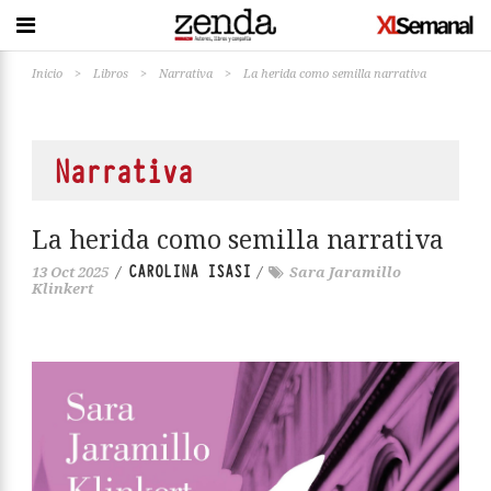
Inicio
>
Libros
>
Narrativa
>
La herida como semilla narrativa
Narrativa
La herida como semilla narrativa
CAROLINA ISASI
13 Oct 2025
/
/
Sara Jaramillo
Klinkert