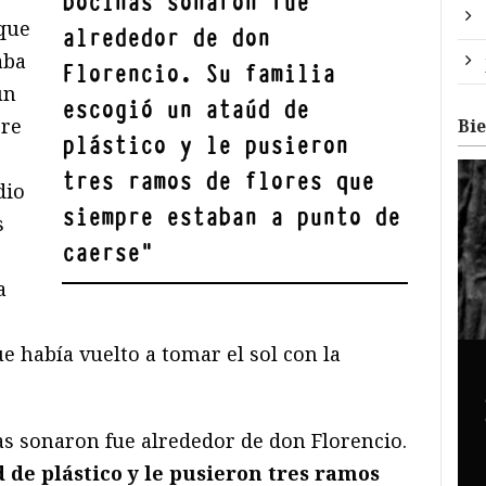
bocinas sonaron fue
que
alrededor de don
aba
Florencio. Su familia
un
escogió un ataúd de
pre
Bi
plástico y le pusieron
tres ramos de flores que
dio
siempre estaban a punto de
s
caerse
"
a
ue había vuelto a tomar el sol con la
s sonaron fue alrededor de don Florencio.
 de plástico y le pusieron tres ramos