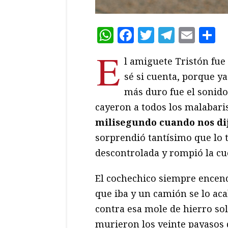
WhatsApp
Facebook
Twitter
Teleg
Ema
C
E
l amiguete Tristón fue
sé si cuenta, porque y
más duro fue el sonido 
cayeron a todos los malabari
milisegundo cuando nos dij
sorprendió tantísimo que lo t
descontrolada y rompió la cue
El cochechico siempre encendí
que iba y un camión se lo ac
contra esa mole de hierro sol
murieron los veinte payasos 