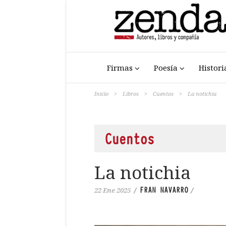
Firmas
Poesía
Histori
Inicio
>
Libros
>
Cuentos
>
La notichia
Cuentos
La notichia
FRAN NAVARRO
22 Ene 2025
/
/