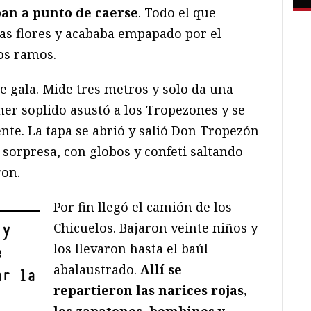
ban a punto de caerse
. Todo el que
las flores y acababa empapado por el
os ramos.
e gala. Mide tres metros y solo da una
mer soplido asustó a los Tropezones y se
ente. La tapa se abrió y salió Don Tropezón
 sorpresa, con globos y confeti saltando
ron.
Por fin llegó el camión de los
Chicuelos. Bajaron veinte niños y
 y
los llevaron hasta el baúl
e
abalaustrado.
Allí se
ar la
repartieron las narices rojas,
los zapatones, bombines y