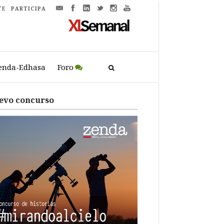
TE
PARTICIPA
enda-Edhasa
Foro
evo concurso