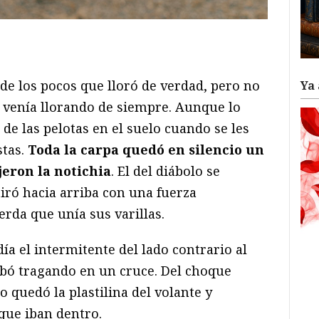
ram
il
ompartir
 de los pocos que lloró de verdad, pero no
Ya 
a venía llorando de siempre. Aunque lo
de las pelotas en el suelo cuando se les
stas.
Toda la carpa quedó en silencio un
eron la notichia
. El del diábolo se
iró hacia arriba con una fuerza
rda que unía sus varillas.
a el intermitente del lado contrario al
abó tragando en un cruce. Del choque
o quedó la plastilina del volante y
que iban dentro.