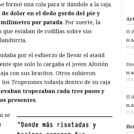
se formó una cola para ir dándole a la caja.
de dolor en el dedo gordo del pie y
Art
 milímetro por patada
. Por suerte, la
s que estaban de rodillas sobre sus
El 
landurria.
EL 
02 A
sudaba por el esfuerzo de llevar el ataúd
nte que solo lo cargaba el joven Altotón
Eso
caja con sus bracitos. Otros subieron
EL 
30 J
 los Tropezones todavía dentro de su caja
levaban tropezaban cada tres pasos y
El 
los presentes
.
EL 
23 J
i se
a
"
Donde más risotadas y
He