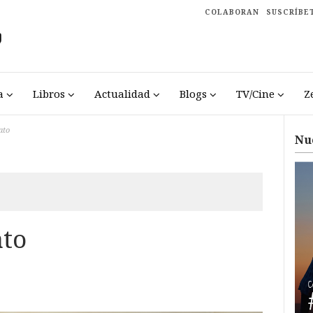
COLABORAN
SUSCRÍBE
a
Libros
Actualidad
Blogs
TV/Cine
Z
ato
Nu
ato