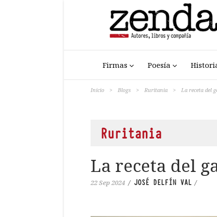
Firmas
Poesía
Histori
Inicio
>
Blogs
>
Ruritania
>
La receta del g
Ruritania
La receta del g
JOSÉ DELFÍN VAL
22 Sep 2024
/
/