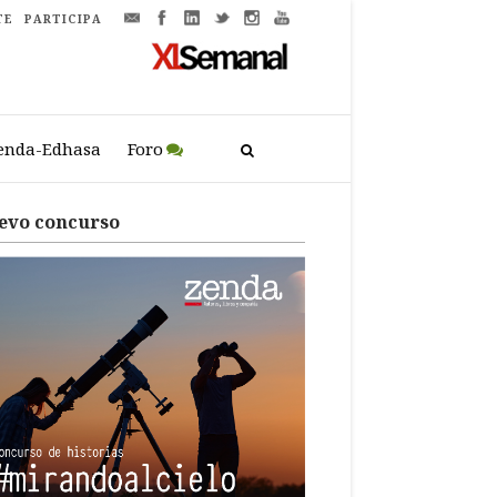
TE
PARTICIPA
enda-Edhasa
Foro
evo concurso