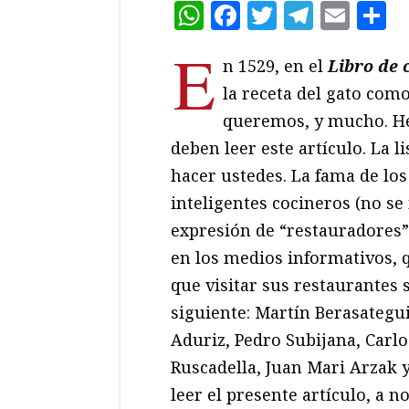
WhatsApp
Facebook
Twitter
Teleg
Ema
C
E
n 1529, en el
Libro de 
la receta del gato como
queremos, y mucho. He 
deben leer este artículo. La 
hacer ustedes. La fama de los
inteligentes cocineros (no se
expresión de “restauradores”
en los medios informativos, 
que visitar sus restaurantes s
siguiente: Martín Berasategui
Aduriz, Pedro Subijana, Carl
Ruscadella, Juan Mari Arzak 
leer el presente artículo, a 