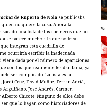
ram
il
ompartir
cocina
de Ruperto de Nola
se publicaba
 quien no quiere la cosa. Ahora la
Ya 
sacado una lista de los cocineros que no
lista se parece mucho a la que podrían
 que integran esta cuadrilla de
 me ocurriría escribir la inadecuada
) viene dada por el número de apariciones
que son los que realmente les dan fama, ya
uele ser complicado. La lista es la
, Jordi Cruz, David Muñoz, Ferran Adrià,
os Arguiñano, José Andrés, Carmen
y Alberto Chicote. Ninguno de ellos debe
no ser que lo hagan como historiadores de