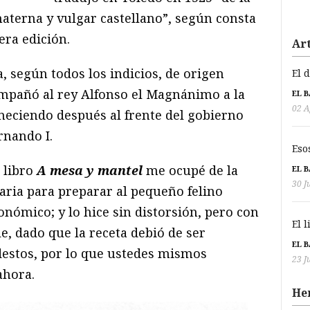
materna y vulgar castellano”, según consta
era edición.
Art
a, según todos los indicios, de origen
El 
mpañó al rey Alfonso el Magnánimo a la
EL 
02 A
eciendo después al frente del gobierno
rnando I.
Eso
 libro
A mesa y mantel
me ocupé de la
EL 
30 J
aria para preparar al pequeño felino
nómico; y lo hice sin distorsión, pero con
El 
e, dado que la receta debió de ser
EL 
estos, por lo que ustedes mismos
23 J
ahora.
He