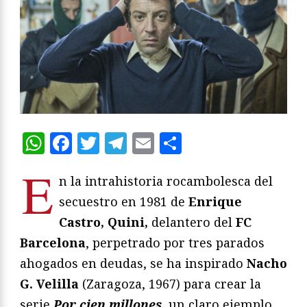
WhatsApp
Facebook
Twitter
Telegram
Email
Compartir
E
n la intrahistoria rocambolesca del
secuestro en 1981 de
Enrique
Castro, Quini,
delantero del
FC
Barcelona
, perpetrado por tres parados
ahogados en deudas, se ha inspirado
Nacho
G. Velilla
(Zaragoza, 1967) para crear la
serie
Por cien millones
, un claro ejemplo