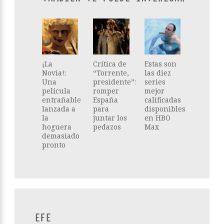
¡La
Crítica de
Estas son
Novia!:
“Torrente,
las diez
Una
presidente”:
series
película
romper
mejor
entrañable
España
calificadas
lanzada a
para
disponibles
la
juntar los
en HBO
hoguera
pedazos
Max
demasiado
pronto
EFE