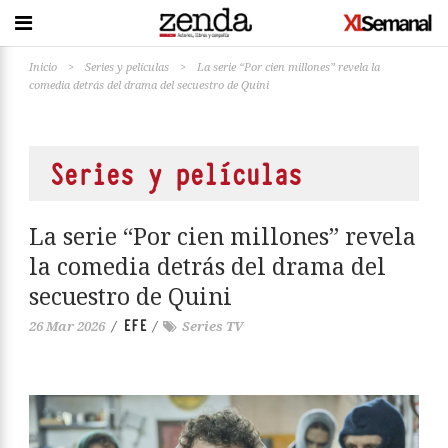
Inicio
>
Series y películas
>
La serie “Por cien millones” revela la
comedia detrás del drama del secuestro de Quini
Series y películas
La serie “Por cien millones” revela
la comedia detrás del drama del
secuestro de Quini
EFE
26 Mar 2026
/
/
Series TV