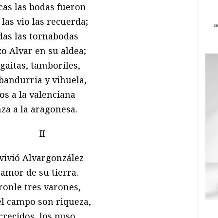
cas las bodas fueron
 las vio las recuerda;
das las tornabodas
o Alvar en su aldea;
gaitas, tamboriles,
 bandurria y vihuela,
os a la valenciana
za a la aragonesa.
II
vivió Alvargonzález
 amor de su tierra.
ronle tres varones,
el campo son riqueza,
 crecidos, los puso,