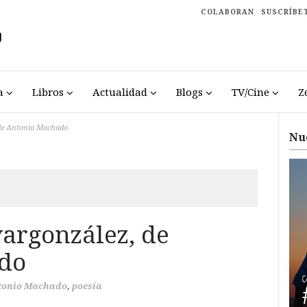
COLABORAN
SUSCRÍBE
a
Libros
Actualidad
Blogs
TV/Cine
Z
 de Antonio Machado
Nu
vargonzález, de
do
tonio Machado
,
poesía