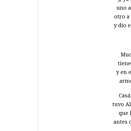
uno a
otro a
y dio e
Much
tiene
y en 
armó
Casár
tuvo A
que 
antes 