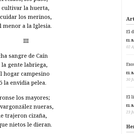
 cultivar la huerta,
 cuidar los merinos,
Art
l menor a la Iglesia.
El 
III
EL 
02 A
a sangre de Caín
 la gente labriega,
Eso
el hogar campesino
EL 
30 J
 la envidia pelea.
onse los mayores;
El 
lvargonzález nueras,
EL 
23 J
le trajeron cizaña,
que nietos le dieran.
He