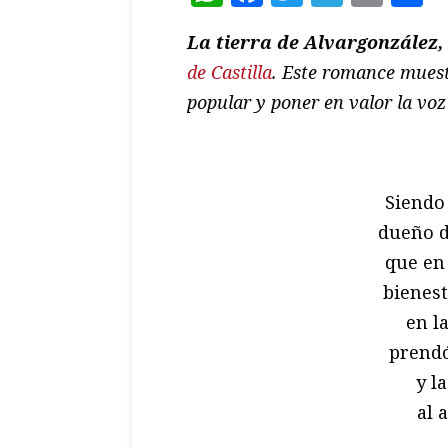
La tierra de Alvargonzález
de Castilla
. Este romance muest
popular y poner en valor la voz 
Siendo 
dueño d
que en 
bienest
en l
prendó
y l
al 