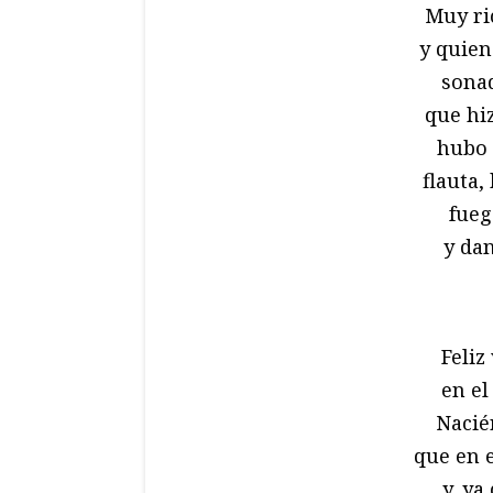
Muy ri
y quien
sona
que hiz
hubo 
flauta,
fueg
y dan
Feliz 
en el
Nacié
que en 
y, ya