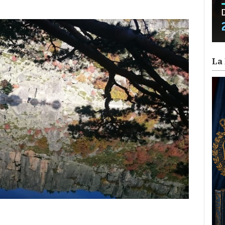
La 
ram
il
ompartir