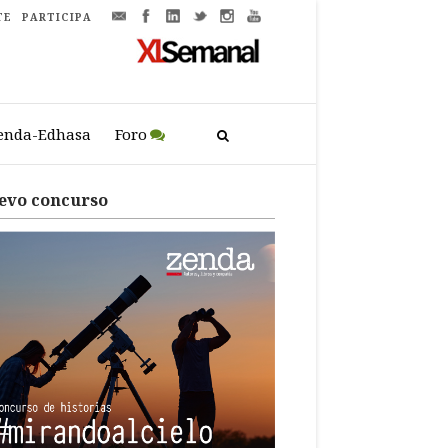
TE
PARTICIPA
enda-Edhasa
Foro
evo concurso