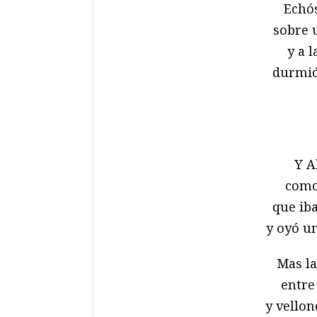
Echóse
sobre 
y a l
durmió 
Y Al
como
que iba
y oyó un
Mas la
entre
y vellon