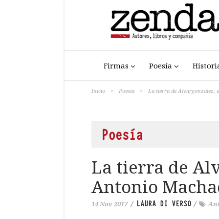
Firmas
Poesía
Histori
Inicio
>
Poesía
>
La tierra de Alvargonzález,
Poesía
La tierra de Al
Antonio Macha
LAURA DI VERSO
14 Nov 2017
/
/
An