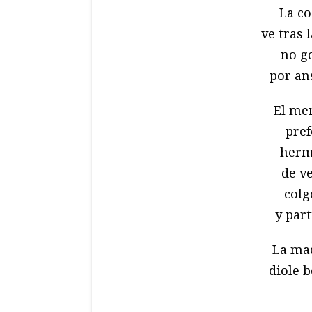
La co
ve tras 
no go
por an
El meno
pref
herm
de ve
colg
y part
La mad
diole b