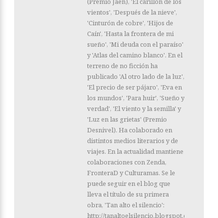
(Premio Jaén), 'El carillón de los
vientos', 'Después de la nieve',
'Cinturón de cobre', 'Hijos de
Caín', 'Hasta la frontera de mi
sueño', 'Mi deuda con el paraíso'
y 'Atlas del camino blanco'. En el
terreno de no ficción ha
publicado 'Al otro lado de la luz',
'El precio de ser pájaro', 'Eva en
los mundos', 'Para huir', 'Sueño y
verdad', 'El viento y la semilla' y
'Luz en las grietas' (Premio
Desnivel). Ha colaborado en
distintos medios literarios y de
viajes. En la actualidad mantiene
colaboraciones con Zenda,
FronteraD y Culturamas. Se le
puede seguir en el blog que
lleva el título de su primera
obra, 'Tan alto el silencio':
http://tanaltoelsilencio.blogspot.com/