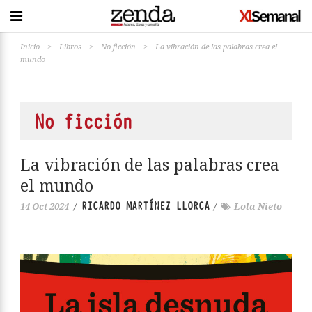
Inicio
>
Libros
>
No ficción
>
La vibración de las palabras crea el
mundo
No ficción
La vibración de las palabras crea
el mundo
RICARDO MARTÍNEZ LLORCA
14 Oct 2024
/
/
Lola Nieto