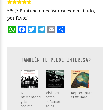
5/5
(7 Puntuaciones. Valora este artículo,
por favor)
WhatsApp
Facebook
Twitter
Telegram
Email
Compartir
TAMBIÉN TE PUEDE INTERESAR
La
Vivimos
Representar
humanidad
como
el mundo
y la
soñamos,
codicia
solos