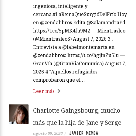
ingeniosa, inteligente y
cercana.#LaReinaQueSurgióDelFrío Hoy
en @zendalibros Edita @SalamandraEd
https://t.co/5pMK4fu9M2 — Mientrasleo
(@MientrasleoS) August 7, 2026 3 .
Entrevista a @labelmontemarta en
@zendalibros: https://t.co/hgjinZu5lu —
GranVía (@GranViaComunica) August 7,
2026 4 “Aquellos refugiados
comprobaron que el…
Leer más
Charlotte Gaingsbourg, mucho
más que la hija de Jane y Serge
JAVIER MEMBA
agosto 09, 2026
/