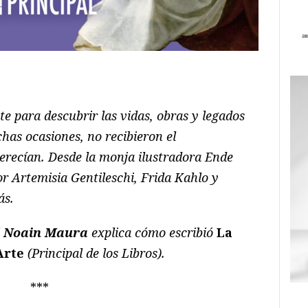
ram
il
ompartir
te para descubrir las vidas, obras y legados
has ocasiones, no recibieron el
recían. Desde la monja ilustradora Ende
or Artemisia Gentileschi, Frida Kahlo y
ás.
é Noain Maura
explica cómo escribió
La
Arte
(Principal de los Libros).
***