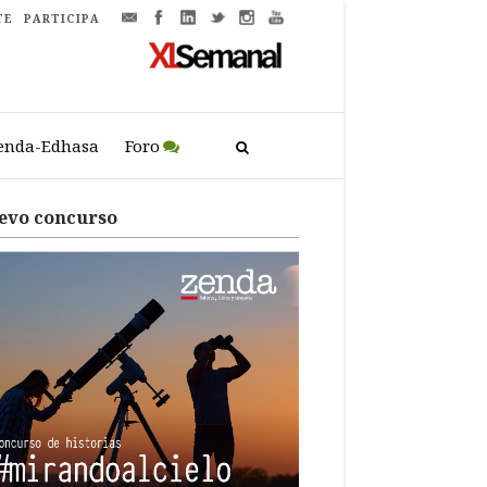
TE
PARTICIPA
enda-Edhasa
Foro
evo concurso