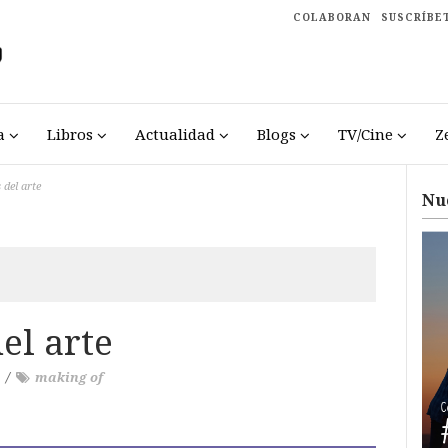
COLABORAN
SUSCRÍBE
a
Libros
Actualidad
Blogs
TV/Cine
Z
 del arte
Nu
el arte
/
making of