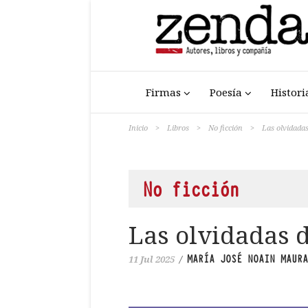
Firmas
Poesía
Histori
Inicio
>
Libros
>
No ficción
>
Las olvidadas
No ficción
Las olvidadas d
MARÍA JOSÉ NOAIN MAURA
11 Jul 2025
/