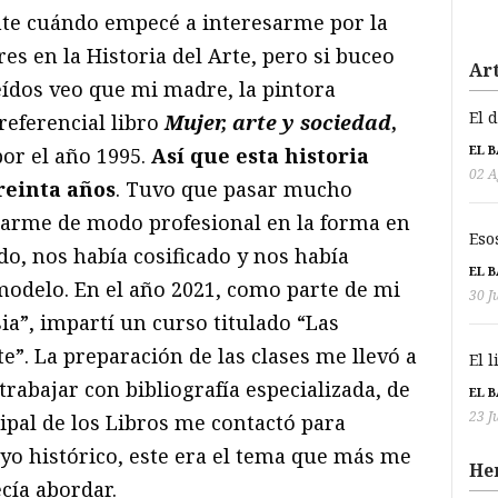
te cuándo empecé a interesarme por la
es en la Historia del Arte, pero si buceo
Art
leídos veo que mi madre, la pintora
El 
eferencial libro
Mujer, arte y sociedad
,
EL 
 por el año 1995.
Así que esta historia
02 A
reinta años
. Tuvo que pasar mucho
crarme de modo profesional en la forma en
Eso
ado, nos había cosificado y nos había
EL 
modelo. En el año 2021, como parte de mi
30 J
ia”, impartí un curso titulado “Las
te”. La preparación de las clases me llevó a
El 
trabajar con bibliografía especializada, de
EL 
23 J
ipal de los Libros me contactó para
o histórico, este era el tema que más me
He
cía abordar.