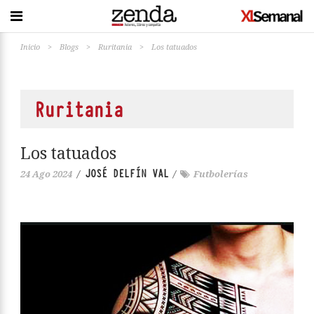
Inicio
>
Blogs
>
Ruritania
>
Los tatuados
Ruritania
Los tatuados
JOSÉ DELFÍN VAL
24 Ago 2024
/
/
Futbolerías