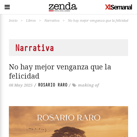
Inicio
>
Libros
>
Narrativa
>
No hay mejor venganza que la felicidad
Narrativa
No hay mejor venganza que la
felicidad
ROSARIO RARO
08 May 2025
/
/
making of