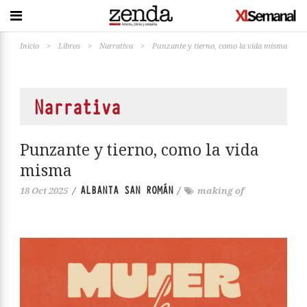
Inicio
>
Libros
>
Narrativa
>
Punzante y tierno, como la vida misma
Narrativa
Punzante y tierno, como la vida
misma
ALBANTA SAN ROMÁN
18 Oct 2025
/
/
making of