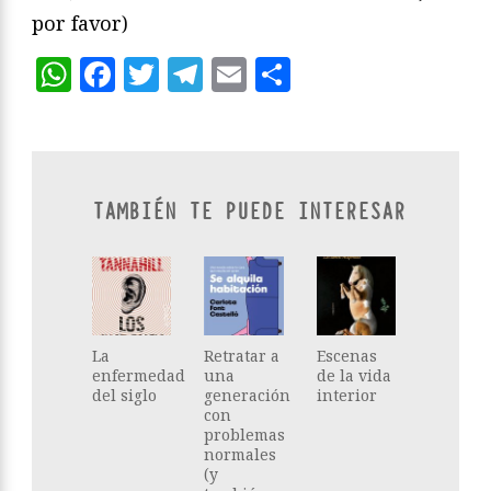
por favor)
WhatsApp
Facebook
Twitter
Telegram
Email
Compartir
TAMBIÉN TE PUEDE INTERESAR
La
Retratar a
Escenas
enfermedad
una
de la vida
del siglo
generación
interior
con
problemas
normales
(y