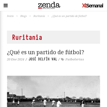
Inicio
>
Blogs
>
Ruritania
>
¿Qué es un partido de fútbol?
Ruritania
¿Qué es un partido de fútbol?
JOSÉ DELFÍN VAL
20 Ene 2024
/
/
Futbolerías