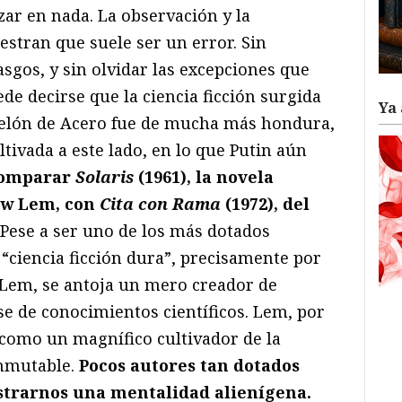
zar en nada. La observación y la
stran que suele ser un error. Sin
sgos, y sin olvidar las excepciones que
ede decirse que la ciencia ficción surgida
Ya 
l Telón de Acero fue de mucha más hondura,
tivada a este lado, en lo que Putin aún
comparar
Solaris
(1961), la novela
ław Lem, con
Cita con Rama
(1972), del
 Pese a ser uno de los más dotados
“ciencia ficción dura”, precisamente por
a Lem, se antoja un mero creador de
se de conocimientos científicos. Lem, por
 como un magnífico cultivador de la
inmutable.
Pocos autores tan dotados
trarnos una mentalidad alienígena.