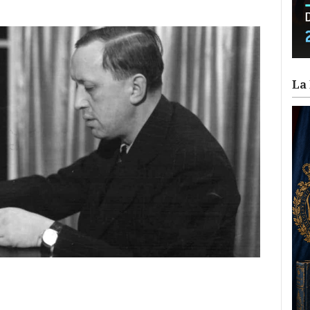
La 
ram
il
ompartir