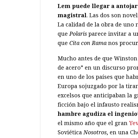
Lem puede llegar a antojars
magistral
. Las dos son novela
La calidad de la obra de uno 
que
Polaris
parece invitar a u
que
Cita con Rama
nos procur
Mucho antes de que Winston C
de acero” en un discurso pro
en uno de los países que habr
Europa sojuzgado por la tira
excelsos que anticipaban la g
ficción bajo el infausto reali
hambre agudiza el ingenio”
el mismo año que el gran
Ye
Soviética
Nosotros
, en una Ch