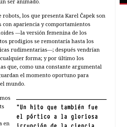
 un ser animado.
e robots, los que presenta Karel Čapek son
os con apariencia y comportamientos
ides —la versión femenina de los
tos prodigios se remontaría hasta los
icas rudimentarias—; después vendrían
cualquier forma; y por último los
nas que, como una constante argumental
, aguardan el momento oportuno para
del mundo.
emos
ts
"
Un hito que también fue
el pórtico a la gloriosa
la en
irrupción de la ciencia