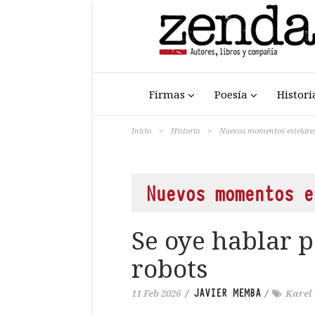
Firmas
Poesía
Histori
Inicio
>
Historia
>
Nuevos momentos estelare
Nuevos momentos e
Se oye hablar p
robots
JAVIER MEMBA
11 Feb 2026
/
/
Karel