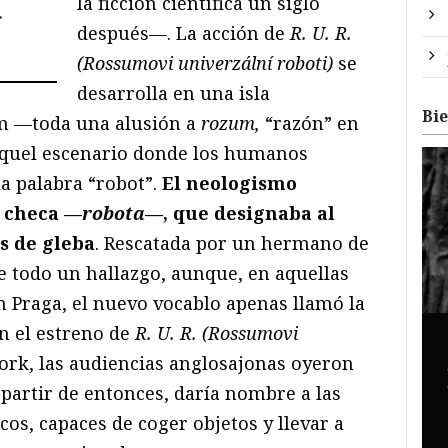
la ficción científica un siglo
r
después—. La acción de
R. U. R.
(Rossumovi univerzální roboti)
se
desarrolla en una isla
Bi
um —toda una alusión a
rozum,
“razón” en
aquel escenario donde los humanos
a palabra “robot”.
El neologismo
z checa —
robota
—, que designaba al
os de gleba
. Rescatada por un hermano de
fue todo un hallazgo, aunque, en aquellas
 Praga, el nuevo vocablo apenas llamó la
on el estreno de
R. U. R. (Rossumovi
ork, las audiencias anglosajonas oyeron
 partir de entonces, daría nombre a las
os, capaces de coger objetos y llevar a