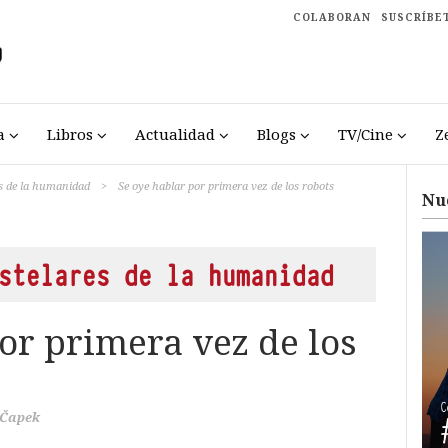
COLABORAN
SUSCRÍBE
a
Libros
Actualidad
Blogs
TV/Cine
Z
s de la humanidad
>
Se oye hablar por primera vez de los robots
Nu
stelares de la humanidad
or primera vez de los
 Čapek