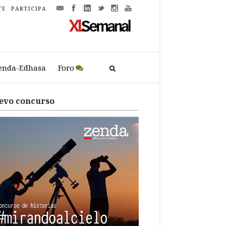
TE
PARTICIPA
enda-Edhasa
Foro
evo concurso