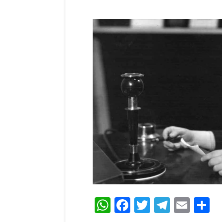
WhatsApp
Facebook
Twitter
Teleg
Ema
C