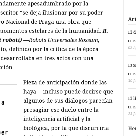
undamente apesadumbrado por la
scritor “se deja ilusionar por su poder
Art
tro Nacional de Praga una obra que
s momentos estelares de la humanidad:
R.
El 
 roboti)
—
Robots Universales Rossum,
EL 
02 A
o, definido por la crítica de la época
desarrollaba en tres actos con una
Eso
ción.
EL 
30 J
Pieza de anticipación donde las
haya —incluso puede decirse que
El 
algunos de sus diálogos parecían
ía
EL 
presagiar ese duelo entre la
23 J
inteligencia artificial y la
biológica, por la que discurriría
He
ner