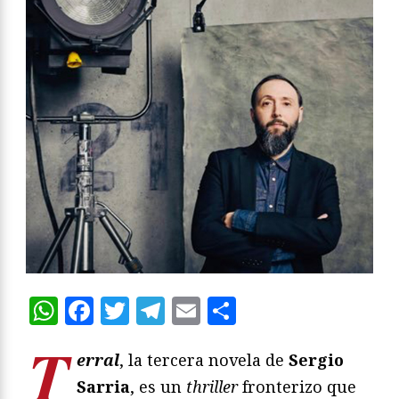
WhatsApp
Facebook
Twitter
Telegram
Email
Compartir
T
erral
, la tercera novela de
Sergio
Sarria
, es un
thriller
fronterizo que