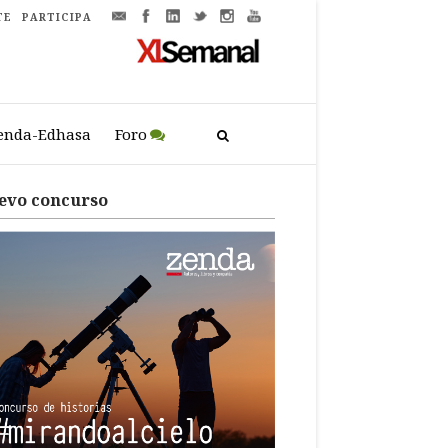
TE
PARTICIPA
enda-Edhasa
Foro
evo concurso