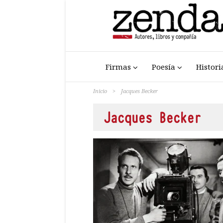
Firmas
Poesía
Histori
Inicio
>
Jacques Becker
Jacques Becker