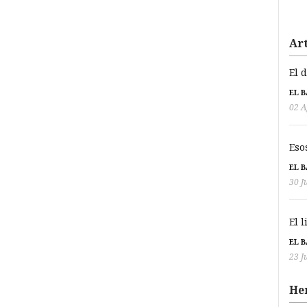
Art
El 
EL 
02 A
Eso
EL 
30 J
El 
EL 
23 J
He