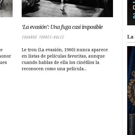
‘La evasión’: Una fuga casi imposible
La 
EDUARDO TORRES-DULCE
de
Le trou (La evasión, 1960) nunca aparece
 honor
en listas de películas favoritas, aunque
ques
cuando hablas de ella los cinéfilos la
reconocen como una película...