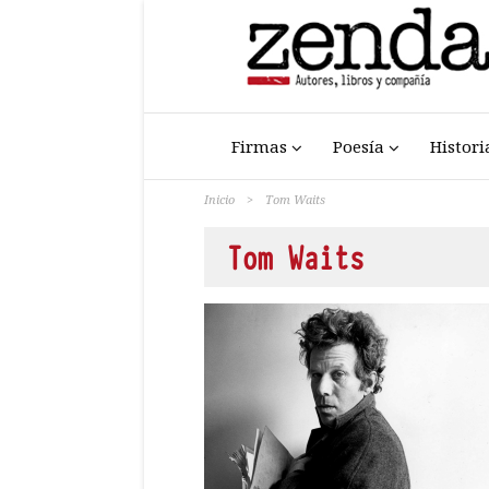
Firmas
Poesía
Histori
Inicio
>
Tom Waits
Tom Waits