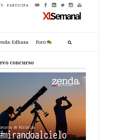
TE
PARTICIPA
enda-Edhasa
Foro
evo concurso