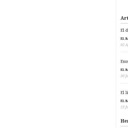
Art
El 
EL 
02 A
Eso
EL 
30 J
El 
EL 
23 J
He