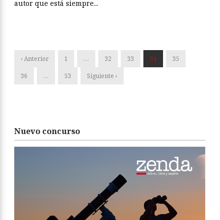
autor que está siempre...
‹ Anterior
1
…
32
33
34
35
36
…
53
Siguiente ›
Nuevo concurso